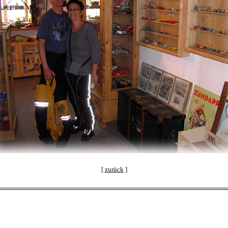
[
zurück
]